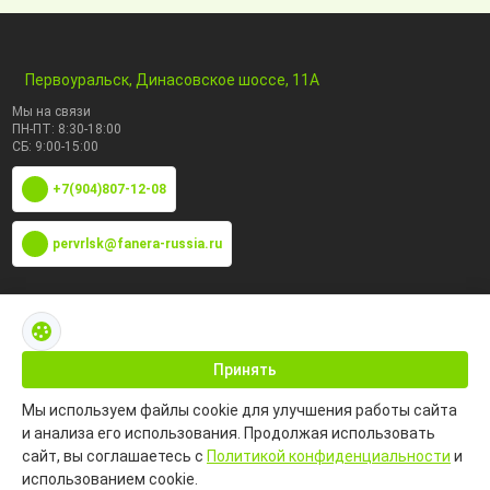
Первоуральск, Динасовское шоссе, 11А
Мы на связи
ПН-ПТ: 8:30-18:00
СБ: 9:00-15:00
+7(904)807-12-08
pervrlsk@fanera-russia.ru
По маркам
Каталог по сфере применения
Принять
Мы используем файлы cookie для улучшения работы сайта
Информация
и анализа его использования. Продолжая использовать
сайт, вы соглашаетесь с
Политикой конфиденциальности
и
использованием cookie.