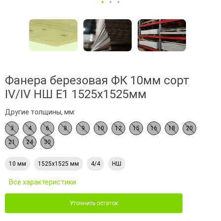
Фанера березовая ФК 10мм сорт
IV/IV НШ Е1 1525х1525мм
Другие толщины, мм:
3
4
6
8
9
10
12
15
16
18
20
21
24
30
10 мм
1525х1525 мм
4/4
НШ
Все характеристики
Уточнить остаток