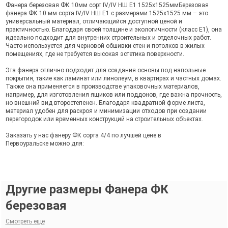
Фанера березовая ФК 10мм сорт IV/IV НШ Е1 1525х1525ммБерезовая
фанера ФК 10 мм сорта IV/IV НШ Е1 с размерами 1525х1525 мм – это
универсальный материал, отличающийся доступной ценой и
практичностью. Благодаря своей толщине и экологичности (класс Е1), она
идеально подходит для внутренних строительных и отделочных работ.
Часто используется для черновой обшивки стен и потолков в жилых
помещениях, где не требуется высокая эстетика поверхности.
Эта фанера отлично подходит для создания основы под напольные
покрытия, такие как ламинат или линолеум, в квартирах и частных домах.
Также она применяется в производстве упаковочных материалов,
например, для изготовления ящиков или поддонов, где важна прочность,
но внешний вид второстепенен. Благодаря квадратной форме листа,
материал удобен для раскроя и минимизации отходов при создании
перегородок или временных конструкций на строительных объектах.
Заказать у нас фанеру ФК сорта 4/4 по лучшей цене в
Первоуральске можно для:
Другие размеры Фанера ФК
березовая
Смотреть еще