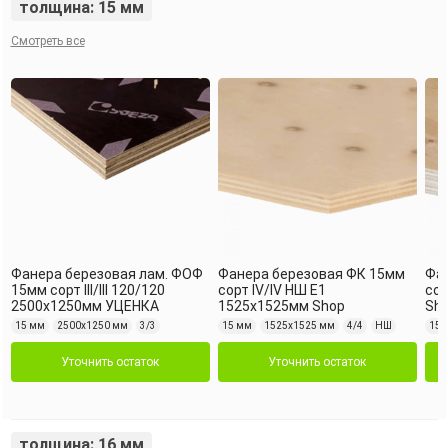
толщина: 15 мм
Смотреть все
Фанера березовая лам. ФОФ
Фанера березовая ФК 15мм
Фа
15мм сорт III/III 120/120
сорт IV/IV НШ Е1
сор
2500х1250мм УЦЕНКА
1525х1525мм Shop
Sh
15 мм
2500х1250 мм
3/3
15 мм
1525х1525 мм
4/4
НШ
15 
Уточнить остаток
Уточнить остаток
толщина: 16 мм