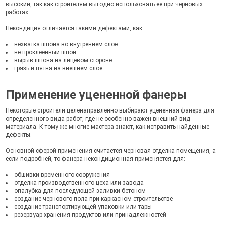
высокий, так как строителям выгодно использовать ее при черновых
работах
Некондиция отличается такими дефектами, как:
нехватка шпона во внутреннем слое
не проклеенный шпон
вырыв шпона на лицевом стороне
грязь и пятна на внешнем слое
Применение уцененной фанеры
Некоторые строители целенаправленно выбирают уцененная фанера для
определенного вида работ, где не особенно важен внешний вид
материала. К тому же многие мастера знают, как исправить найденные
дефекты.
Основной сферой применения считается черновая отделка помещения, а
если подробней, то фанера некондиционная применяется для:
обшивки временного сооружения
отделка производственного цеха или завода
опалубка для последующей заливки бетоном
создание чернового пола при каркасном строительстве
создание транспортирующей упаковки или тары
резервуар хранения продуктов или принадлежностей