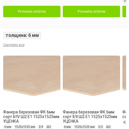
152
Уточнить остаток
Уточнить остаток
толщина: 6 мм
Смотреть все
Фанера березовая ФК 6мм
Фанера березовая ФК 6мм
Фа
сорт II/IV Ш2 Е1 1525х1525мм
сорт II/II Ш2 Е1 1525х1525мм
сор
УЦЕНКА
УЦЕНКА
6 м
6 мм
1525х1525 мм
2/4
Ш2
6 мм
1525х1525 мм
2/2
Ш2