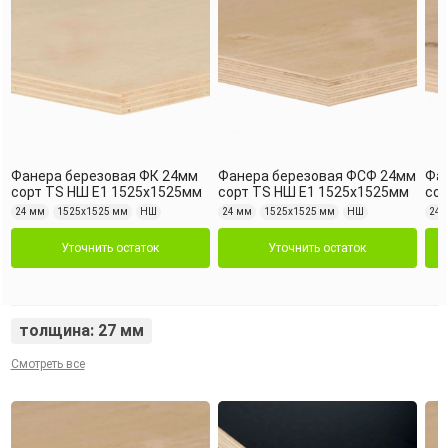
Фанера березовая ФК 24мм
Фанера березовая ФСФ 24мм
Фа
сорт TS НШ Е1 1525х1525мм
сорт TS НШ Е1 1525х1525мм
сор
24 мм
1525х1525 мм
НШ
24 мм
1525х1525 мм
НШ
24 
Уточнить остаток
Уточнить остаток
толщина: 27 мм
Смотреть все