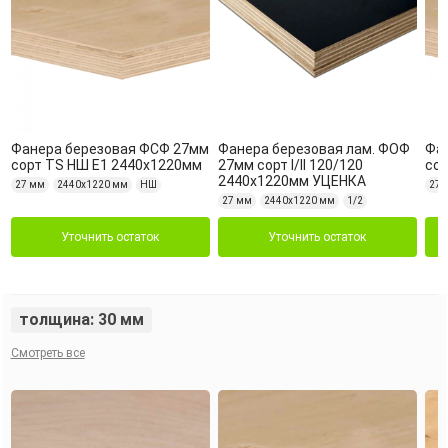
Фанера березовая ФСФ 27мм
Фанера березовая лам. ФОФ
Фа
сорт TS НШ Е1 2440х1220мм
27мм сорт I/II 120/120
сор
2440х1220мм УЦЕНКА
27 мм
2440х1220 мм
НШ
27 
27 мм
2440х1220 мм
1/2
Уточнить остаток
Уточнить остаток
толщина: 30 мм
Смотреть все