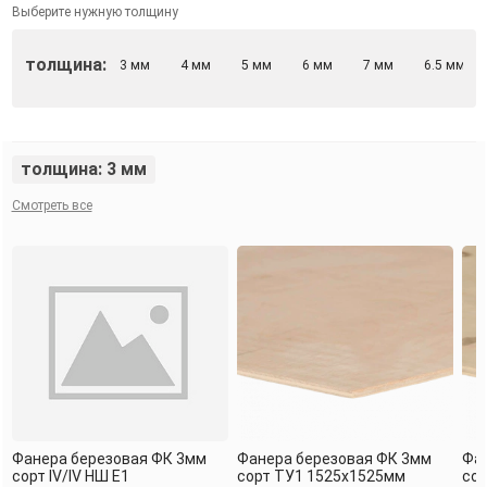
Выберите нужную толщину
толщина:
3 мм
4 мм
5 мм
6 мм
7 мм
6.5 мм
толщина: 3 мм
Смотреть все
Фанера березовая ФК 3мм
Фанера березовая ФК 3мм
Фа
сорт IV/IV НШ Е1
сорт TУ1 1525х1525мм
сор