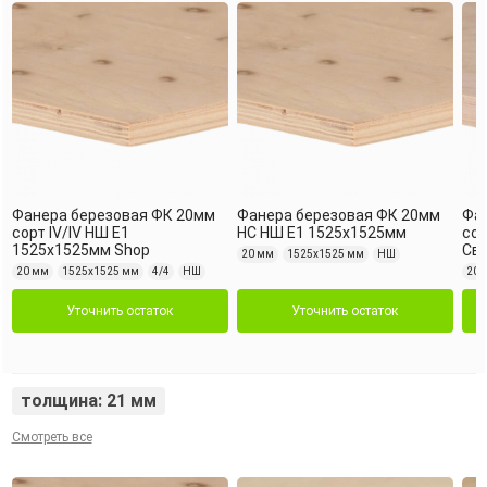
Фанера березовая ФК 20мм
Фанера березовая ФК 20мм
Фа
сорт IV/IV НШ Е1
НС НШ Е1 1525х1525мм
сор
1525х1525мм Shop
Св
20 мм
1525х1525 мм
НШ
20 мм
1525х1525 мм
4/4
НШ
20 
Уточнить остаток
Уточнить остаток
толщина: 21 мм
Смотреть все