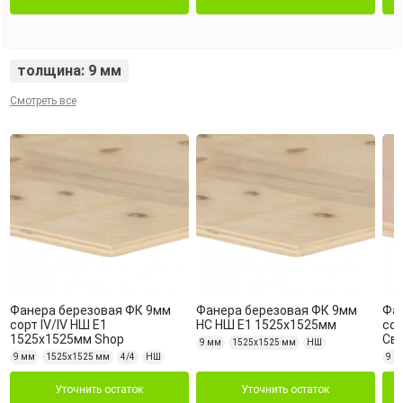
толщина: 9 мм
Смотреть все
Фанера березовая ФК 9мм
Фанера березовая ФК 9мм
Фа
сорт IV/IV НШ Е1
НС НШ Е1 1525х1525мм
сор
1525х1525мм Shop
Св
9 мм
1525х1525 мм
НШ
9 мм
1525х1525 мм
4/4
НШ
9 м
Уточнить остаток
Уточнить остаток