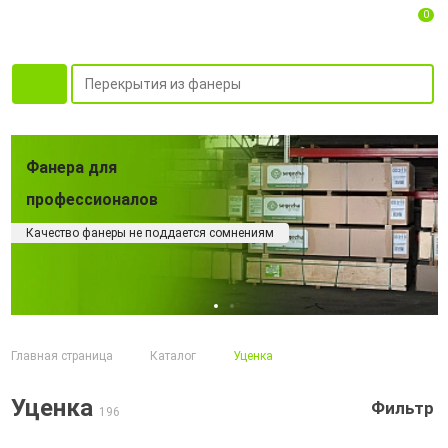
0
Фанера для
профессионалов
Качество фанеры не поддается сомнениям
Главная страница
Каталог
Уценка
Уценка
Фильтр
196