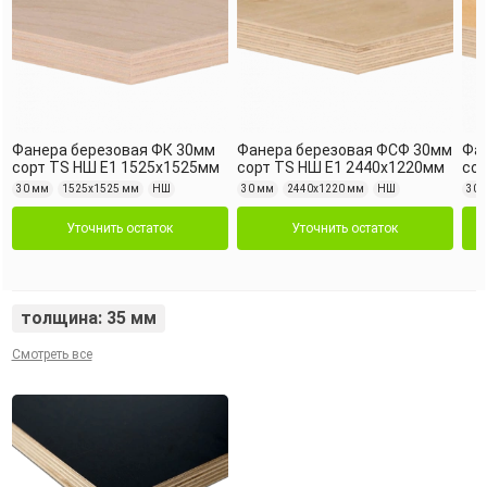
Фанера березовая ФК 30мм
Фанера березовая ФСФ 30мм
Фа
сорт TS НШ Е1 1525х1525мм
сорт TS НШ Е1 2440х1220мм
сор
30 мм
1525х1525 мм
НШ
30 мм
2440х1220 мм
НШ
30 
Уточнить остаток
Уточнить остаток
толщина: 35 мм
Смотреть все