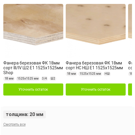
Фанера березовая ФК 18мм
Фанера березовая ФК 18мм
Фа
сорт III/IV Ш2 Е1 1525х1525мм
сорт НС НШ Е1 1525х1525мм
сор
Shop
18 мм
1525х1525 мм
НШ
18 
18 мм
1525х1525 мм
3/4
Ш2
Уточнить остаток
Уточнить остаток
толщина: 20 мм
Смотреть все