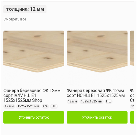
толщина: 12 мм
Смотреть все
Фанера березовая ФК 12мм
Фанера березовая ФК 12мм
Фа
сорт IV/IV НШ Е1
сорт НС НШ Е1 1525х1525мм
сор
1525х1525мм Shop
Св
12 мм
1525х1525 мм
НШ
12 мм
1525х1525 мм
4/4
НШ
12 
Уточнить остаток
Уточнить остаток