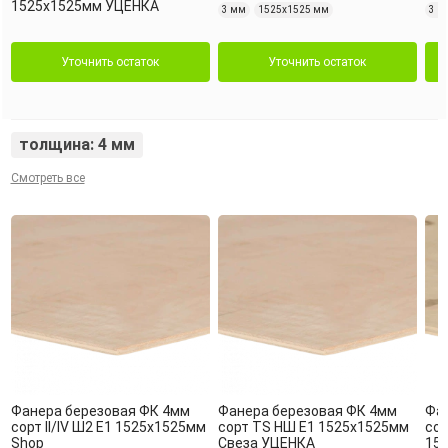
1525х1525мм УЦЕНКА
3 мм
1525х1525 мм
3 м
Уточнить остаток
Уточнить остаток
толщина: 4 мм
Смотреть все
Фанера березовая ФК 4мм
Фанера березовая ФК 4мм
Фа
сорт II/IV Ш2 Е1 1525х1525мм
сорт TS НШ Е1 1525х1525мм
сор
Shop
Свеза УЦЕНКА
15