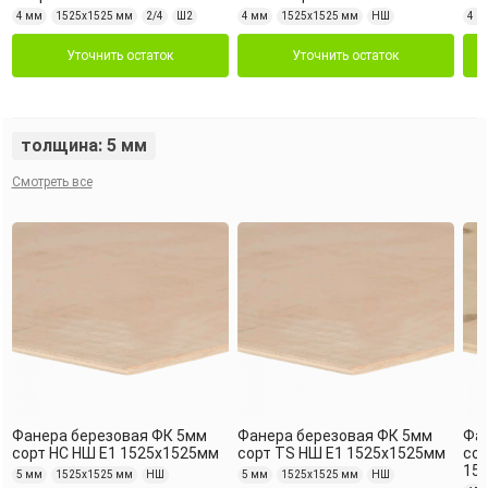
4 мм
1525х1525 мм
2/4
Ш2
4 мм
1525х1525 мм
НШ
4 м
Уточнить остаток
Уточнить остаток
толщина: 5 мм
Смотреть все
Фанера березовая ФК 5мм
Фанера березовая ФК 5мм
Фа
сорт НС НШ Е1 1525х1525мм
сорт TS НШ Е1 1525х1525мм
сор
15
5 мм
1525х1525 мм
НШ
5 мм
1525х1525 мм
НШ