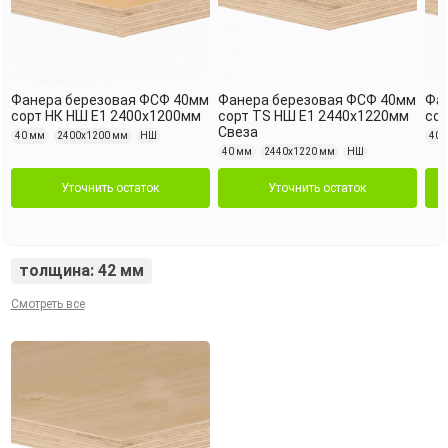
Фанера березовая ФСФ 40мм
Фанера березовая ФСФ 40мм
Фа
сорт НК НШ Е1 2400x1200мм
сорт TS НШ Е1 2440x1220мм
сор
Свеза
40 мм
2400х1200 мм
НШ
40 
40 мм
2440х1220 мм
НШ
Уточнить остаток
Уточнить остаток
толщина: 42 мм
Смотреть все