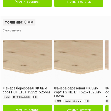
Уточнить остаток
Уточнить остаток
толщина: 8 мм
Смотреть все
Фанера березовая ФК 8мм
Фанера березовая ФК 8мм
Фа
сорт НС НШ Е1 1525х1525мм
сорт TS НШ Е1 1525х1525мм
сор
Свеза
УЦ
8 мм
1525х1525 мм
НШ
8 мм
1525х1525 мм
НШ
8 м
Уточнить остаток
Уточнить остаток