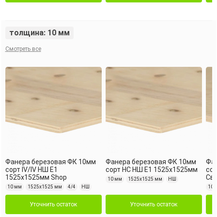
толщина: 10 мм
Смотреть все
Фанера березовая ФК 10мм
Фанера березовая ФК 10мм
Фа
сорт IV/IV НШ Е1
сорт НС НШ Е1 1525х1525мм
сор
1525х1525мм Shop
Св
10 мм
1525х1525 мм
НШ
10 мм
1525х1525 мм
4/4
НШ
10 
Уточнить остаток
Уточнить остаток