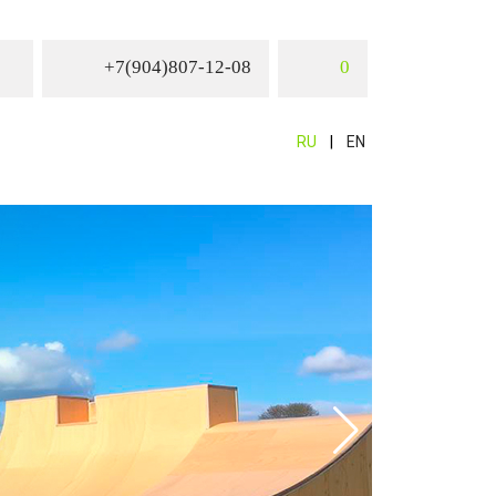
+7(904)807-12-08
0
RU
EN
Фанера
Вследстви
производс
устойчиво
спортивны
улице и п