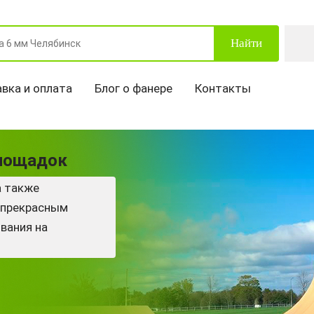
Найти
вка и оплата
Блог о фанере
Контакты
площадок
а также
 прекрасным
вания на