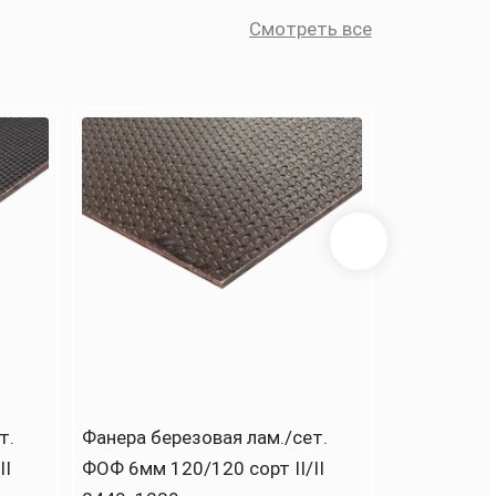
Смотреть все
Смо
т.
Фанера березовая лам./сет.
II
ФОФ 6мм 120/120 сорт II/II