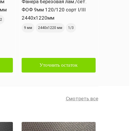
мм
Фанера березовая лам./сет.
0мм
ФОФ 9мм 120/120 сорт I/III
2440х1220мм
2
9 мм
2440х1220 мм
1/3
Уточнить остаток
Смотреть все