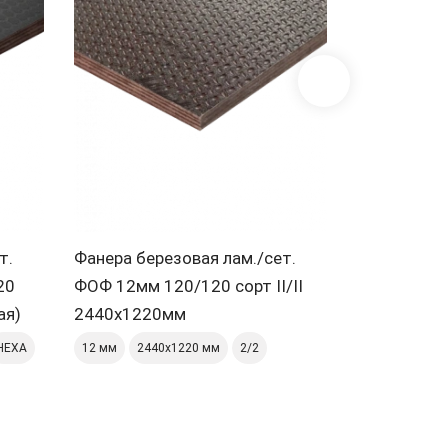
Смо
т.
Фанера березовая лам./сет.
20
ФОФ 12мм 120/120 сорт II/II
ая)
2440х1220мм
HEXA
12 мм
2440х1220 мм
2/2