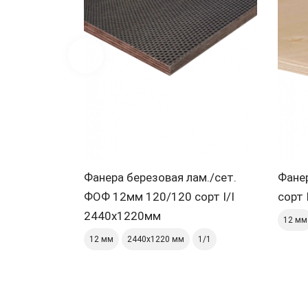
Фанера березовая лам./сет.
Фане
ФОФ 12мм 120/120 сорт I/I
сорт 
2440х1220мм
12 мм
12 мм
2440х1220 мм
1/1