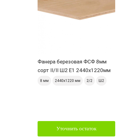
Фанера березовая ФСФ 8мм
сорт II/II Ш2 Е1 2440х1220мм
8 мм
2440х1220 мм
2/2
Ш2
Уточнить остаток