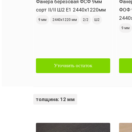
Фанера березовая ФСФ 9мм
Фанер
сорт II/II Ш2 Е1 2440х1220мм
ФОФ 9
2440
9 мм
2440х1220 мм
2/2
Ш2
9 мм
Уточнить остаток
толщина: 12 мм