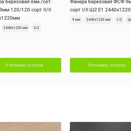
а березовая лам./сет.
Фанера березовая ФСФ 9
мм 120/120 сорт II/II
сорт I/II Ш2 Е1 2440х122
х1220мм
9 мм
2440х1220 мм
1/2
Ш
2440х1220 мм
2/2
Уточнить остаток
Уточнить остаток