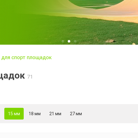
 для спорт площадок
ощадок
71
15 мм
18 мм
21 мм
27 мм