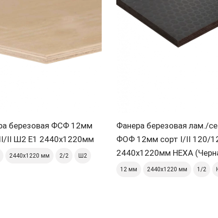
ра березовая ФСФ 12мм
Фанера березовая лам./се
II/II Ш2 Е1 2440х1220мм
ФОФ 12мм сорт I/II 120/1
2440х1220мм HEXA (Черн
2440х1220 мм
2/2
Ш2
12 мм
2440х1220 мм
1/2