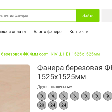
Найти
вка и оплата
Блог о фанере
Контакты
 березовая ФК 4мм сорт II/IV Ш1 Е1 1525х1525мм
Фанера березовая ФК
1525х1525мм
Другие толщины, мм:
3
4
6
6
8
8
9
20
24
24