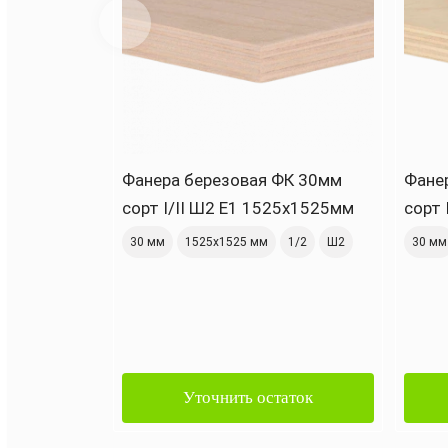
Фанера березовая ФК 30мм
Фане
сорт I/II Ш2 Е1 1525х1525мм
сорт 
30 мм
1525х1525 мм
1/2
Ш2
30 мм
Уточнить остаток