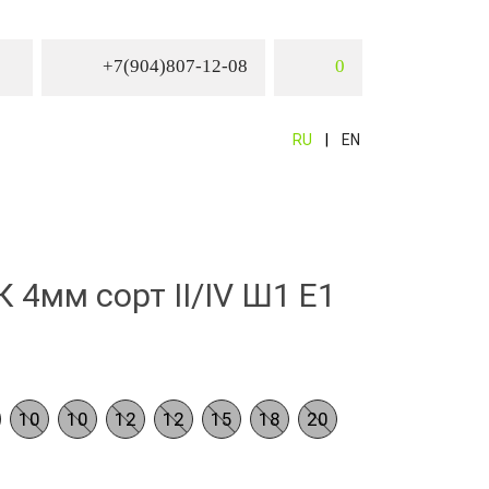
+7(904)807-12-08
0
RU
EN
 4мм сорт II/IV Ш1 Е1
10
10
12
12
15
18
20