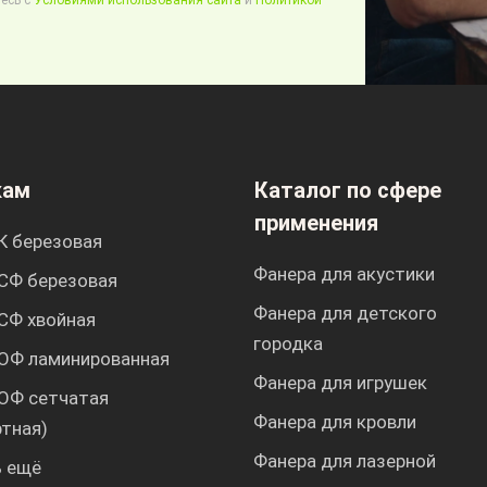
есь с
Условиями использования сайта
и
Политикой
кам
Каталог по сфере
применения
К березовая
Фанера для акустики
СФ березовая
Фанера для детского
СФ хвойная
городка
ОФ ламинированная
Фанера для игрушек
ОФ сетчатая
Фанера для кровли
ртная)
Фанера для лазерной
 ещё