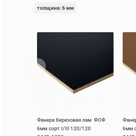
толщина: 6 мм
Фанера березовая лам. ФОФ
Фане
6мм сорт I/III 120/120
6мм с