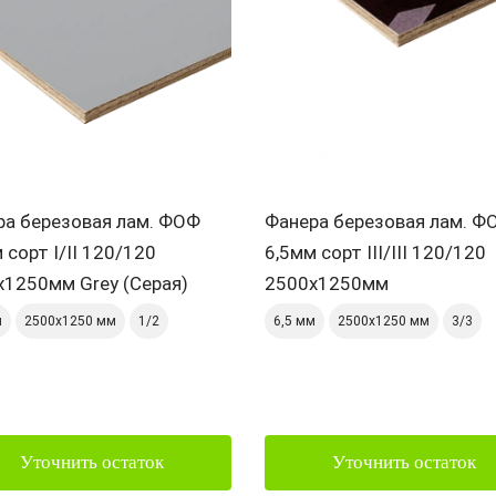
ра березовая лам. ФОФ
Фанера березовая лам. Ф
 сорт I/II 120/120
6,5мм сорт III/III 120/120
х1250мм Grey (Серая)
2500х1250мм
м
2500х1250 мм
1/2
6,5 мм
2500х1250 мм
3/3
Уточнить остаток
Уточнить остаток