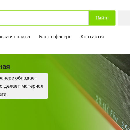
Найти
вка и оплата
Блог о фанере
Контакты
ная
фанере обладает
о делает материал
ги.