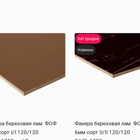
Хит продаж
Новинка
ра березовая лам. ФОФ
Фанера березовая лам. Ф
орт I/I 120/120
6мм сорт II/II 120/120