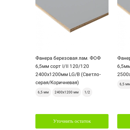
Фанера березовая лам. ФОФ
Фане
6,5мм сорт I/II 120/120
6,5мм
2400х1200мм LG/B (Светло-
2500
серая/Коричневая)
6,5 м
6,5 мм
2400х1200 мм
1/2
Уточнить остаток