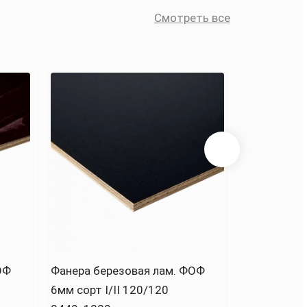
Смотреть все
Смо
ОФ
Фанера березовая лам. ФОФ
6мм сорт I/II 120/120