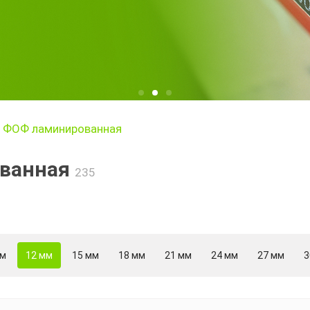
 ФОФ ламинированная
ованная
235
мм
12 мм
15 мм
18 мм
21 мм
24 мм
27 мм
3