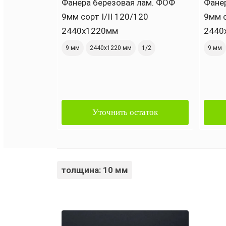
Фанера березовая лам. ФОФ
Фане
9мм сорт I/II 120/120
9мм с
2440х1220мм
2440
9 мм
2440х1220 мм
1/2
9 мм
Уточнить остаток
толщина: 10 мм