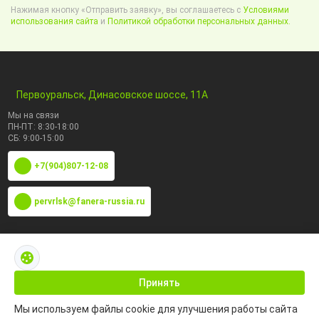
Нажимая кнопку «Отправить заявку», вы соглашаетесь с
Условиями
использования сайта
и
Политикой обработки персональных данных.
Первоуральск, Динасовское шоссе, 11А
Мы на связи
ПН-ПТ: 8:30-18:00
СБ: 9:00-15:00
+7(904)807-12-08
pervrlsk@fanera-russia.ru
По маркам
Каталог по сфере применения
Принять
Мы используем файлы cookie для улучшения работы сайта
Информация