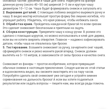
основных частей: рукоятки и чаши для снега. Нарисуйте на фанере
длинную ручку (около 40–50 см) шириной 3–5 см и круглую чашу
диаметром 10–12 см. Чаша будет формировать снежок и запускать его.
2. Вырезание деталей.
С помощью лобзика аккуратно вырежьте ручку и
чашу. В видео мастер использует простую форму без лишних изгибов, что
упрощает работу. Убедитесь, что края ровные, чтобы избежать заноз.
3. Обработка краев.
Пройдитесь наждачной бумагой по всем срезам.
Это сделает снежкомет безопасным и приятным на ощупь.
4. Сборка конструкции.
Прикрепите чашу к концу ручки. В ролике это
сделано с помощью шурупов, но можно использовать и клей для дерева,
если вы не хотите сверлить отверстия. Главное — надежно зафиксировать
детали, чтобы чаша не отвалилась при броске.
5. Тестирование.
Возьмите снежкомет за ручку, зачерпните снег чашей,
сформируйте снежок и резко махните рукой вперед. Снежок должен
вылететь на 5–10 метров, в зависимости от силы броска и качества снега.
Снежкомет из фанеры — простое изобретение, которое превращает
обычные снежки в настоящее приключение. Следуя шагам из этой статьи
и вдохновляясь видео, вы сможете смастерить его за пару часов.
Попробуйте сделать свой снежкомет уже сегодня и устройте зимние
соревнования на дальность броска! А если вы хотите поделиться
результатом или задать вопросы — пишите нам, мы всегда рады помочь.